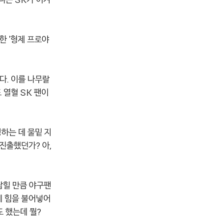
한 '형제 프로야
다. 이를 나무랄
 열혈 SK 팬이
성하는 데 물밑 지
진출했던가? 아,
잡힐 만큼 야구팬
테 힘을 불어넣어
도 했는데 뭘?