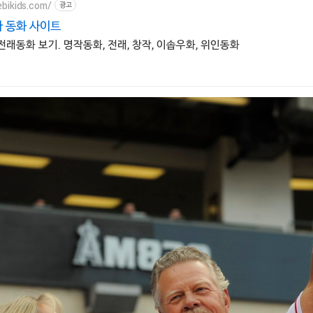
bikids.com/
광고
 동화 사이트
 전래동화 보기. 명작동화, 전래, 창작, 이솝우화, 위인동화