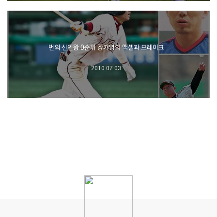
번외 신인왕 0순위 장기영의 액셀과 브레이크
2010.07.03