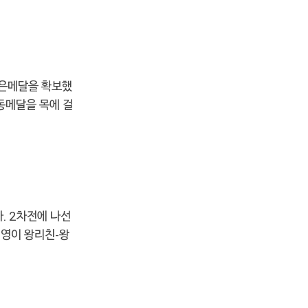
 은메달을 확보했
동메달을 목에 걸
. 2차전에 나선
재영이 왕리친-왕