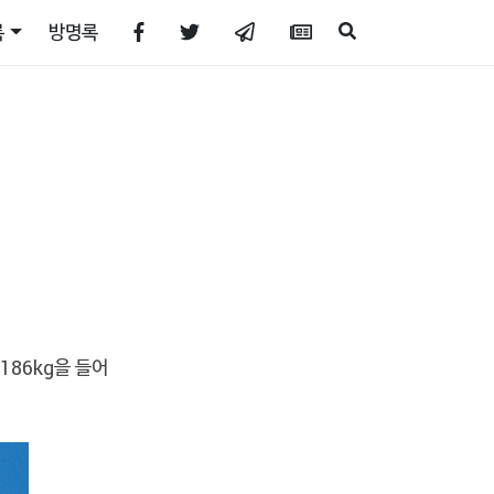
록
방명록
186kg을 들어