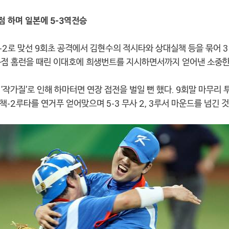
3득점 하며 일본에 5-3역전승
-2로 맞선 9회초 공격에서 김현수의 적시타와 상대실책 등을 묶어 
동점 홈런을 때린 이대호에 희생번트를 지시하면서까지 얻어낸 소중한
'작가질'로 인해 하마터면 연장 접전을 벌일 뻔 했다. 9회말 마무리 
책-2루타를 연거푸 얻어맞으며 5-3 무사 2, 3루서 마운드를 넘긴 것