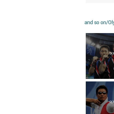
and so on/O
어제
어제