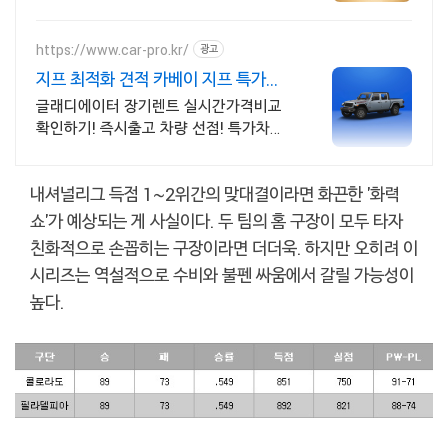
증중고차 7만대이상! 찾아가는 홈서비스!
낮은 할부이자율, 24시간실매물전산연동
https://www.car-pro.kr/
광고
지프 최적화 견적 카베이 지프 특가차
량 무료견적
글래디에이터 장기렌트 실시간가격비교
확인하기! 즉시출고 차량 선점! 특가차종!
수입차 최대 할인 견적! 온라인계약! 최적
가 프로모션 차량 빠른출고 선점하세요.
내셔널리그 득점 1~2위간의 맞대결이라면 화끈한 '화력
쇼'가 예상되는 게 사실이다. 두 팀의 홈 구장이 모두 타자
친화적으로 손꼽히는 구장이라면 더더욱. 하지만 오히려 이
시리즈는 역설적으로 수비와 불펜 싸움에서 갈릴 가능성이
높다.