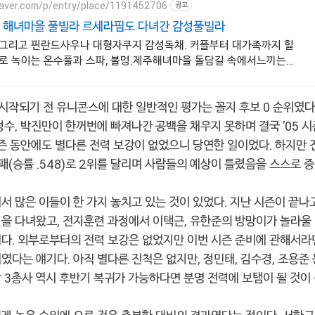
naver.com/p/entry/place/1191452706
광고
 해녀마을 풀빌라 르세라핌도 다녀간 감성풀빌라
그리고 핀란드사우나 대형자쿠지 감성독채. 커플부터 대가족까지 힐
로 녹이는 온수풀과 스파, 불멍.제주해녀마을 돌담길 속에서느끼는
시작되기 전 유니콘스에 대한 일반적인 평가는 꼴지 후보 0 순위였다. 
정수, 박진만이 한꺼번에 빠져나간 공백을 채우지 못하며 결국 '05 
시즌 동안에도 별다른 전력 보강이 없었으니 당연한 일이었다. 하지만 
33패(승률 .548)로 2위를 달리며 사람들의 예상이 틀렸음을 스스로 증
서 많은 이들이 한 가지 놓치고 있는 것이 있었다. 지난 시즌이 끝나
련을 다녀왔고, 전지훈련 과정에서 이택근, 유한준의 방망이가 놀라울
다. 외부로부터의 전력 보강은 없었지만 이번 시즌 준비에 관해서라
였다는 얘기다. 아직 별다른 진척은 없지만, 정민태, 김수경, 조용준
 3총사 역시 후반기 복귀가 가능하다면 분명 전력에 보탬이 될 것이