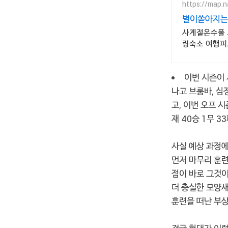
https://map.
별이쏟아지는
사계절온수풀 
링숙소 여행피
온전한휴식
이번 시즌이 
나고 브룸바, 심
고, 이번 오프 
재 40승 1무 
사실 예상 과정에
먼저 마무리 훈
점이 바로 그것이
더 충실한 모양새
훈련을 떠난 부상