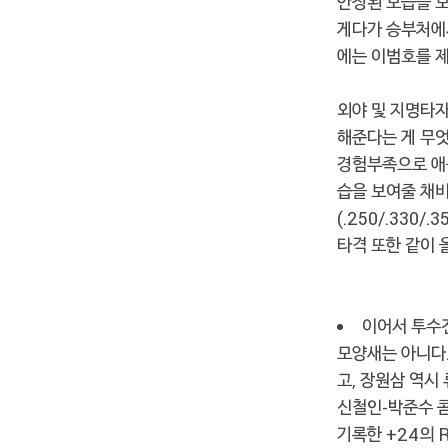
안정된 모습을 보
게다가 승부처에
에는 이범호를 제
외야 및 지명타자
해준다는 게 무엇
경험부족으로 애를
습을 보여줄 채비
(.250/.33
타격 또한 같이 올
이어서 투수진
모양새는 아니다
고, 장원삼 역시
신철인-박준수 콤
기록한 +24의 