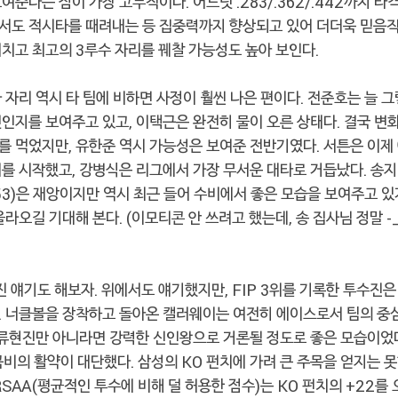
여준다는 점이 가장 고무적이다. 어느덧 .283/.362/.442까지 타
서도 적시타를 때려내는 등 집중력까지 향상되고 있어 더더욱 믿음직
치고 최고의 3루수 자리를 꿰찰 가능성도 높아 보인다.
 자리 역시 타 팀에 비하면 사정이 훨씬 나은 편이다. 전준호는 늘 
인지를 보여주고 있고, 이택근은 완전히 물이 오른 상태다. 결국 변
 먹었지만, 유한준 역시 가능성은 보여준 전반기였다. 서튼은 이제 
를 시작했고, 강병식은 리그에서 가장 무서운 대타로 거듭났다. 송
0/.353)은 재앙이지만 역시 최근 들어 수비에서 좋은 모습을 보여주고
라오길 기대해 본다. (이모티콘 안 쓰려고 했는데, 송 집사님 정말 -_
 얘기도 해보자. 위에서도 얘기했지만, FIP 3위를 기록한 투수진은
. 너클볼을 장착하고 돌아온 캘러웨이는 여전히 에이스로서 팀의 중심
 류현진만 아니라면 강력한 신인왕으로 거론될 정도로 좋은 모습이었
비의 활약이 대단했다. 삼성의 KO 펀치에 가려 큰 주목을 얻지는 
RSAA(평균적인 투수에 비해 덜 허용한 점수)는 KO 펀치의 +22를