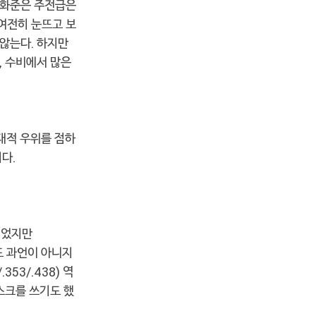
차화준은 주전급은
여전히 눈뜨고 보
않는다. 하지만
, 수비에서 많은
대적 우위를 점하
다.
이었지만
해도 과언이 아니지
53/.438) 역
스크를 쓰기도 했