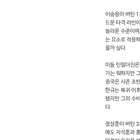
이숭용이 버틴 1
드문 타격 라인이
놀라운 수준이며
는 요소로 작용하
을까 싶다.
미들 인필더진은 
기는 뭐하지만 
종국은 시즌 초반
한규는 복귀 이후
됐지만 그의 수비
다.
정성훈이 버틴 3
에도 지석훈과 