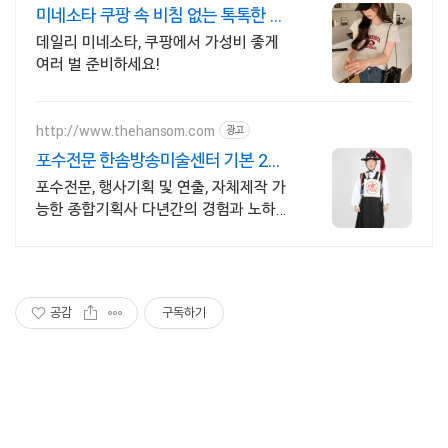
미네소타 쿠팡 속 비침 없는 톡톡한 원
단
데일리 미네소타, 쿠팡에서 가성비 좋게
여러 벌 준비하세요!
http://www.thehansom.com
광고
포수전문 한솜방송미술센터 기본 2박
3일의 대여기간!
포수전문, 행사기획 및 연출, 자체제작 가
능한 종합기획사 다년간의 경험과 노하우
로 믿고 맡길수 있는곳!!
공감
구독하기