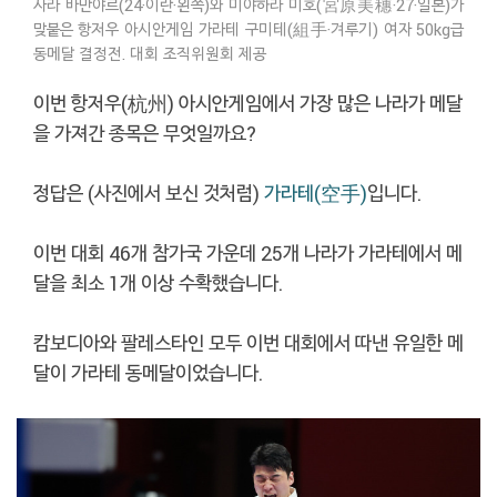
사라 바만야르(24·이란·왼쪽)와 미야하라 미호(宮原美穗·27·일본)가
맞붙은 항저우 아시안게임 가라테 구미테(組手·겨루기) 여자 50kg급
동메달 결정전. 대회 조직위원회 제공
이번 항저우(杭州) 아시안게임에서 가장 많은 나라가 메달
을 가져간 종목은 무엇일까요?
정답은 (사진에서 보신 것처럼)
가라테(空手)
입니다.
이번 대회 46개 참가국 가운데 25개 나라가 가라테에서 메
달을 최소 1개 이상 수확했습니다.
캄보디아와 팔레스타인 모두 이번 대회에서 따낸 유일한 메
달이 가라테 동메달이었습니다.