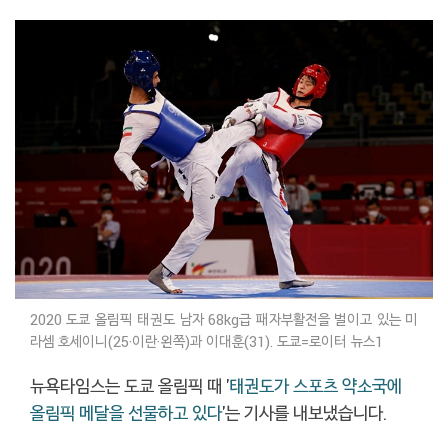
2020 도쿄 올림픽 태권도 남자 68kg급 패자부활전을 벌이고 있는 미
라셈 호세이니(25·이란·왼쪽)과 이대훈(31). 도쿄=로이터 뉴스1
뉴욕타임스는 도쿄 올림픽 때 '
태권도가 스포츠 약소국에
올림픽 메달을 선물하고 있다
'는 기사를 내보냈습니다.