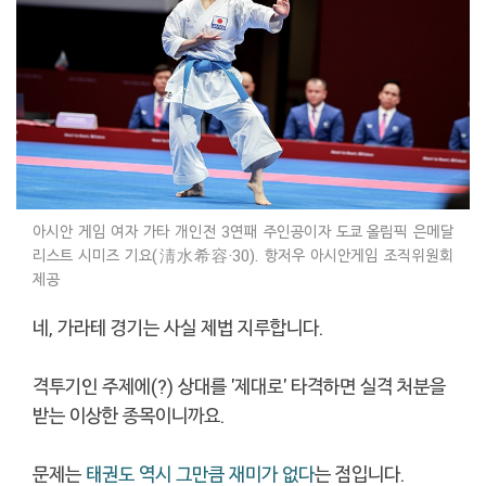
아시안 게임 여자 가타 개인전 3연패 주인공이자 도쿄 올림픽 은메달
리스트 시미즈 기요(淸水希容·30). 항저우 아시안게임 조직위원회
제공
네, 가라테 경기는 사실 제법 지루합니다.
격투기인 주제에(?) 상대를 '제대로' 타격하면 실격 처분을
받는 이상한 종목이니까요.
문제는
태권도 역시 그만큼 재미가 없다
는 점입니다.