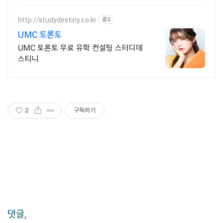
http://studydestiny.co.kr
광고
UMC 토론토
UMC 토론토 무료 유학 컨설팅 스터디데
스티니
2
구독하기
댓글,