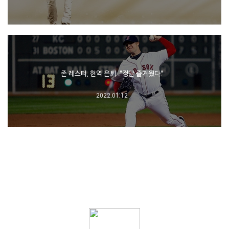
존 레스터, 현역 은퇴..."정말 즐거웠다."
2022.01.12