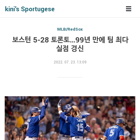
kini's Sportugese
MLB/RedSox
보스턴 5-28 토론토…99년 만에 팀 최다
실점 경신
2022. 07. 23. 13:09