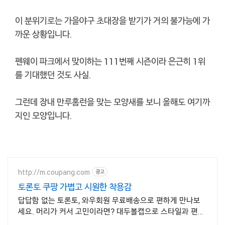
이 분위기로는 가을야구 초대장을 받기가 거의 불가능에 가
까운 상황입니다.
펜웨이 파크에서 맞이하는 111번째 시즌이라 은근히 1위
를 기대했던 것도 사실.
그런데 장내 만루홈런을 맞는 모양새를 보니 올해도 여기까
지인 모양입니다.
http://m.coupang.com
광고
토론토 쿠팡 가볍고 시원한 착용감
답답함 없는 토론토, 와우회원 무료배송으로 편하게 만나보
세요. 머리가 커서 고민이라면? 대두볼캡으로 스타일과 편안
함 모두 잡으세요.