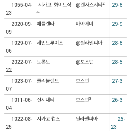
2
1955-04-
시카고 화이트삭
@캔자스시티
29-6
23
스
2020-09-
애틀랜타
마이애미
29-9
09
1929-07-
세인트루이스
@필라델피아
28-6
06
2022-07-
토론토
@보스턴
28-5
22
1923-07-
클리블랜드
보스턴
27-3
07
3
1911-06-
신시내티
보스턴
26-3
04
1922-08-
시카고 컵스
필라델피아
26-
25
23