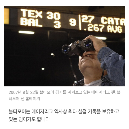
2007년 8월 22일 볼티모어 경기를 지켜보고 있는 메이저리그 팬. 볼
티모어 선 홈페이지
볼티모어는 메이저리그 역사상 최다 실점 기록을 보유하고
있는 팀이기도 합니다.