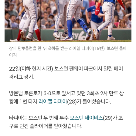
장내 만루홈런을 친 뒤 축하를 받는 라이멜 타피아(15번). 보스턴 홈페
이지
22일(이하 현지 시간) 보스턴 펜웨이 파크에서 열린 메이
저리그 경기.
방문팀 토론토가 6-0으로 앞서고 있던 3회초 2사 만루 상
황에 1번 타자
라이멜 타피아
(28)가 들어섰습니다.
타피아는 보스턴 두 번째 투수
오스틴 데이비스
(29)가 초
구로 던진 슬라이더를 받아쳤습니다.