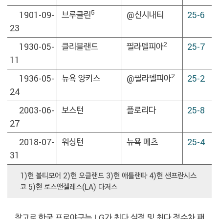
5
1901-09-
브루클린
@신시내티
25-6
23
2
1930-05-
클리블랜드
필라델피아
25-7
11
2
1936-05-
뉴욕 양키스
@필라델피아
25-2
24
2003-06-
보스턴
플로리다
25-8
27
2018-07-
워싱턴
뉴욕 메츠
25-4
31
1)현 볼티모어 2)현 오클랜드 3)현 애틀랜타 4)현 샌프란시스
코 5)현 로스앤젤레스(LA) 다저스
참고로 한국 프로야구는 LG가 최다 실점 및 최다 점수차 패