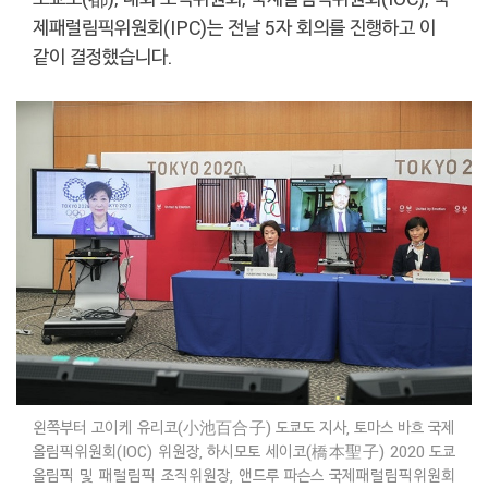
제패럴림픽위원회(IPC)는 전날 5자 회의를 진행하고 이
같이 결정했습니다.
왼쪽부터 고이케 유리코(小池百合子) 도쿄도 지사, 토마스 바흐 국제
올림픽위원회(IOC) 위원장, 하시모토 세이코(橋本聖子) 2020 도쿄
올림픽 및 패럴림픽 조직위원장, 앤드루 파슨스 국제패럴림픽위원회