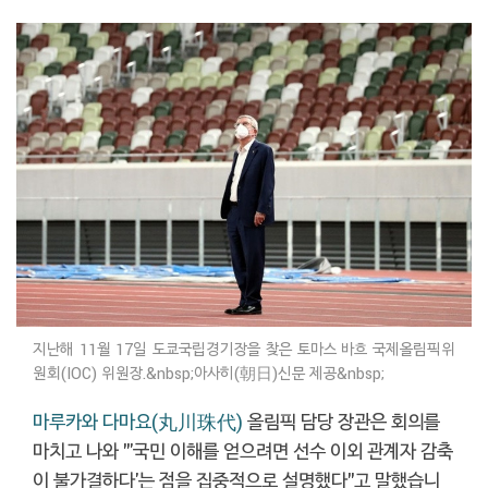
지난해 11월 17일 도쿄국립경기장을 찾은 토마스 바흐 국제올림픽위
원회(IOC) 위원장.&nbsp;아사히(朝日)신문 제공&nbsp;
마루카와 다마요(丸川珠代)
올림픽 담당 장관은 회의를
마치고 나와 "'국민 이해를 얻으려면 선수 이외 관계자 감축
이 불가결하다'는 점을 집중적으로 설명했다"고 말했습니