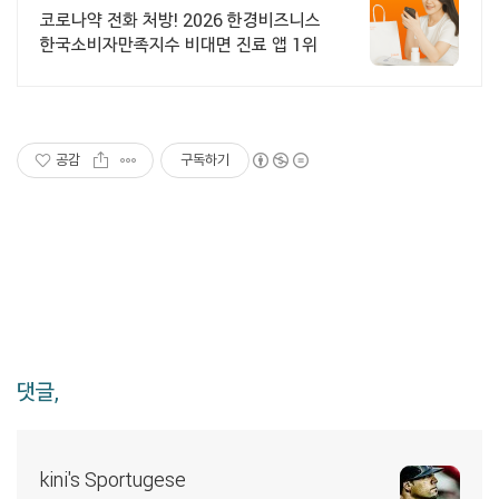
24시간 진료가능
코로나약 전화 처방! 2026 한경비즈니스
한국소비자만족지수 비대면 진료 앱 1위
공감
구독하기
댓글,
kini's Sportugese