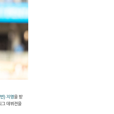
번) 지명
을 받
리그 데뷔전을