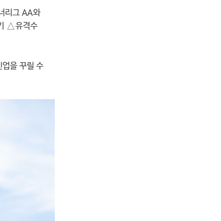
너리그 AA와
경기 △유격수
인업을 꾸릴 수