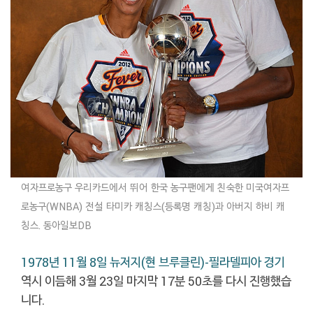
여자프로농구 우리카드에서 뛰어 한국 농구팬에게 친숙한 미국여자프
로농구(WNBA) 전설 타미카 캐칭스(등록명 캐칭
)과
아버지 하비 캐
칭스. 동아일보DB
1978년 11월 8일 뉴저지(현 브루클린)-필라델피아 경기
역시 이듬해 3월 23일 마지막 17분 50초를 다시 진행했습
니다.