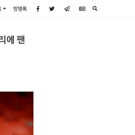
록
방명록
리에 팬