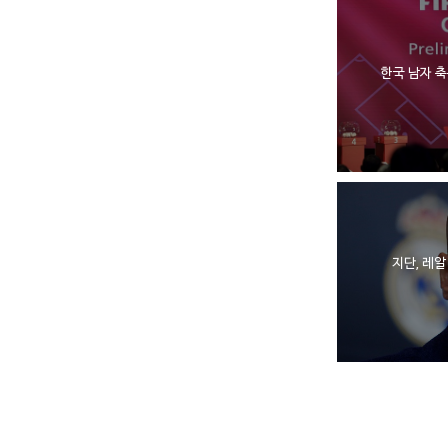
한국 남자 축
지단, 레