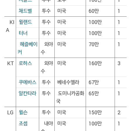
채드벨
투수
미국
60만
1
KI
윌랜드
투수
미국
100만
1
A
터너
투수
미국
100만
1
헤즐베이
외야
미국
70만
1
커
수
KT
로하스
외야
미국
160만
3
수
쿠에바스
투수
베네수엘라
67만
1
알칸타라
투수
도미니카공화
65만
1
국
LG
윌슨
투수
미국
150만
2
조셉
내야
미국
100만
1