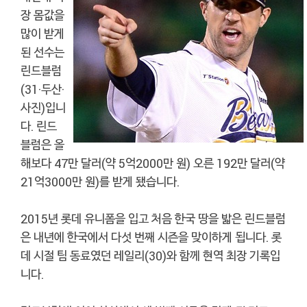
장 몸값을
많이 받게
된 선수는
린드블럼
(31·두산·
사진)입니
다. 린드
블럼은 올
해보다 47만 달러(약 5억2000만 원) 오른 192만 달러(약
21억3000만 원)를 받게 됐습니다.
2015년 롯데 유니폼을 입고 처음 한국 땅을 밟은 린드블럼
은 내년에 한국에서 다섯 번째 시즌을 맞이하게 됩니다. 롯
데 시절 팀 동료였던 레일리(30)와 함께 현역 최장 기록입
니다.