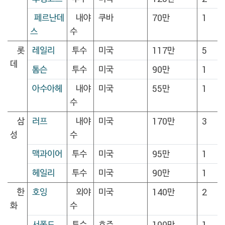
페르난데
내야
쿠바
70만
1
스
수
롯
레일리
투수
미국
117만
5
데
톰슨
투수
미국
90만
1
아수아헤
내야
미국
55만
1
수
삼
러프
내야
미국
170만
3
성
수
맥과이어
투수
미국
95만
1
헤일리
투수
미국
90만
1
한
호잉
외야
미국
140만
2
화
수
서폴드
투수
호주
100만
1