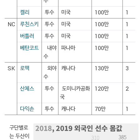
수
켈리
투수
미국
100만
1
NC
루친스키
투수
미국
100만
1
버틀러
투수
미국
100만
1
베탄코트
내야
파나마
100만
1
수
SK
로맥
외야
캐나다
130만
3
수
산체스
투수
도미니카공화
120만
2
국
다익손
투수
캐나다
70만
1
구단별로
는 두산이