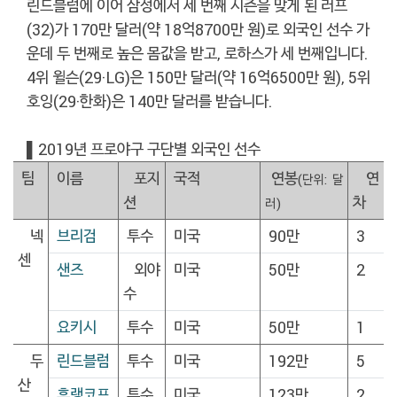
린드블럼에 이어 삼성에서 세 번째 시즌을 맞게 된 러프
(32)가 170만 달러(약 18억8700만 원)로 외국인 선수 가
운데 두 번째로 높은 몸값을 받고, 로하스가 세 번째입니다.
4위 윌슨(29·LG)은 150만 달러(약 16억6500만 원), 5위
호잉(29·한화)은 140만 달러를 받습니다.
▌2019년 프로야구 구단별 외국인 선수
팀
이름
포지
국적
연봉
연
(단위: 달
션
차
러)
넥
브리검
투수
미국
90만
3
센
샌즈
외야
미국
50만
2
수
요키시
투수
미국
50만
1
두
린드블럼
투수
미국
192만
5
산
후랭코프
투수
미국
123만
2