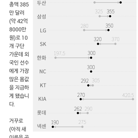
총액 385
만 달러
(약 42억
8000만
원)로 10
개 구단
가운데 외
국인 선수
에게 가장
많은 몸값
을 지급하
게 됐습니
다.
거꾸로
(아직 새
이름을 공