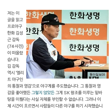
저는 이
글을 읽고
프로야구
한화 김성
근 감독
(74·사진)
이 떠올랐
습니다.
김 감독
역시 '엘리
트 야구인
의 통찰과 영감'으로 야구계를 주도했습니다. 그 통찰과 영
감을 좋아했든
그렇지 않았
든
그게 SK 왕조를 이루는 밑바
탕을 이뤘다는 사실 자체를 부인할 수 없습니다. 그러나 이
제 시간이 흐르면서 사람들이 다른 야구를 하기 시작했습니