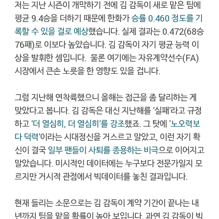
저는 지난 시즌이 개막하기 전에 김 감독이 새로 맡은 팀에
평균 9.4승을 더하기 때문에 한화가
승률 0.460 정도를 기
록할 수 있을 걸로 예상
했습니다. 실제 결과는 0.472(68승
76패)로 이보다 높았습니다. 김 감독이 자기 평균 능력 이
상을 발휘한 셈입니다. 물론 여기에는 자유계약선수(FA)
시장에서 큰손 노릇을 한 영향도 있을 겁니다.
그럼 지난해 연착륙했으니 올해는 접근을 좀 달리하는 게
맞았다고 봅니다. 김 감독은 대신 지난해를 '실패'라고 규정
하고
'더 열심히, 더 열심히'를 강조
했죠. 그 탓에 '
노오력보
다 덕력
'이라는 시대정신을 거스르고 말았고, 이런 자기 확
신이 결국
일부 팬들이 사퇴를 종용하는 비극
으로 이어지고
말았습니다. 미시적인 데이터에는 누구보다 전문가일지 모
르지만 거시적 관점에서 빅데이터를 놓친 결과입니다.
현재 들리는 소문으로는 김 감독이 계약 기간이 끝나는 내
년까지 팀을 맡을 확률이 높아 보입니다. 과연 김 감독이 빅