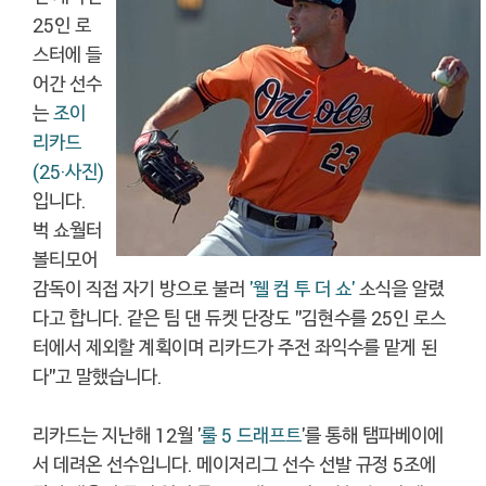
25인 로
스터에 들
어간 선수
는
조이
리카드
(25·사진)
입니다.
벅 쇼월터
볼티모어
감독이 직접 자기 방으로 불러
'웰 컴 투 더 쇼'
소식을 알렸
다고 합니다. 같은 팀 댄 듀켓 단장도 "김현수를 25인 로스
터에서 제외할 계획이며 리카드가 주전 좌익수를 맡게 된
다"고 말했습니다.
리카드는 지난해 12월 '
룰 5 드래프트
'를 통해 탬파베이에
서 데려온 선수입니다. 메이저리그 선수 선발 규정 5조에