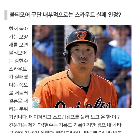
볼티모어 구단 내부적으로는 스카우트 실패 인정?
현재 돌아
가는 모양
새를 보면
볼티모어
는 김현수
스카우트
가 실패였
다는 쪽으
로 서둘러
결론을 내
리는 분위
기입니다. 메이저리그 스프링캠프를 둘러 보고 온 한 야구
전문가는 제게 "김현수는 기록도 기록이지만 캠프 내내 타
구 질이 참 좋지 못했다. 라인드라이브 타구뿐 아니라 땅볼