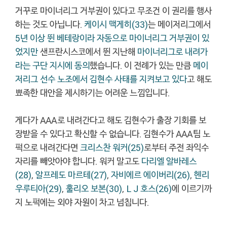
거꾸로 마이너리그 거부권이 있다고 무조건 이 권리를 행사
하는 것도 아닙니다.
케이시 맥게히(33)
는 메이저리그에서
5년 이상 뛴 베테랑이라 자동으로 마이너리그 거부권이 있
었지만
샌프란시스코에서 뛴 지난해
마이너리그로 내려가
라는 구단 지시에 동의
했습니다. 이 전례가 있는 만큼
메이
저리그 선수 노조에서 김현수 사태를 지켜보고 있다
고 해도
뾰족한 대안을 제시하기는 어려운 느낌입니다.
게다가 AAA로 내려간다고 해도 김현수가 출장 기회를 보
장받을 수 있다고 확신할 수 없습니다. 김현수가 AAA팀 노
퍽으로 내려간다면
크리스찬 워커(25)
로부터 주전 좌익수
자리를 빼앗아야 합니다. 워커 말고도
다리엘 알바레스
(28)
,
알프레도 마르테(27)
,
자비에르 에이버리(26)
,
헨리
우루티아(29)
,
훌리오 보본(30)
,
L J 호스(26)
에 이르기까
지 노퍽에는 외야 자원이 차고 넘칩니다.