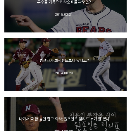
투수들 기록으로 타순표를 짜보면?
2015.02.21
병살타가 희생번트보다 낫다고?
2014.08.23
나가서 딱 한 놈만 잡고 와라: 원포인트 릴리프 누가 잘 썼나