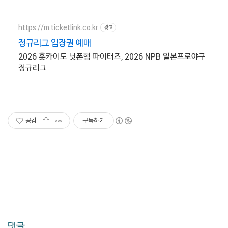
요! 정확한 타격을 원한다면? 안정적인 그
립감의 장갑으로 실력 향상을 도와줘요.
https://m.ticketlink.co.kr
광고
정규리그 입장권 예매
2026 홋카이도 닛폰햄 파이터즈, 2026 NPB 일본프로야구
정규리그
공감
구독하기
댓글,