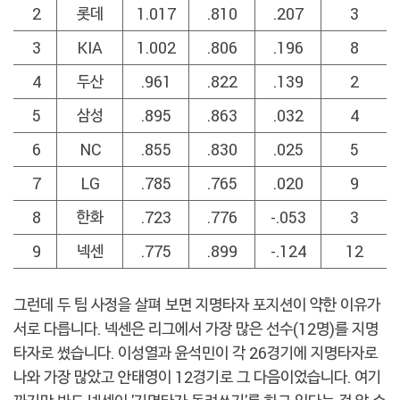
2
롯데
1.017
.810
.207
3
3
KIA
1.002
.806
.196
8
4
두산
.961
.822
.139
2
5
삼성
.895
.863
.032
4
6
NC
.855
.830
.025
5
7
LG
.785
.765
.020
9
8
한화
.723
.776
-.053
3
9
넥센
.775
.899
-.124
12
그런데 두 팀 사정을 살펴 보면 지명타자 포지션이 약한 이유가
서로 다릅니다. 넥센은 리그에서 가장 많은 선수(12명)를 지명
타자로 썼습니다. 이성열과 윤석민이 각 26경기에 지명타자로
나와 가장 많았고 안태영이 12경기로 그 다음이었습니다. 여기