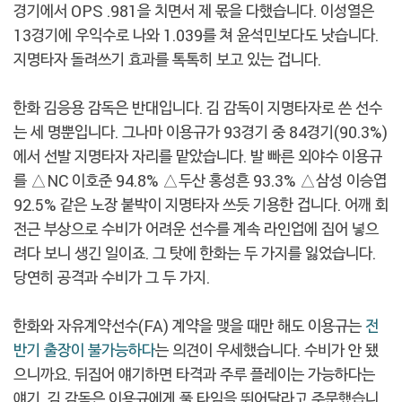
경기에서 OPS .981을 치면서 제 몫을 다했습니다. 이성열은
13경기에 우익수로 나와 1.039를 쳐 윤석민보다도 낫습니다.
지명타자 돌려쓰기 효과를 톡톡히 보고 있는 겁니다.
한화 김응용 감독은 반대입니다. 김 감독이 지명타자로 쓴 선수
는 세 명뿐입니다. 그나마 이용규가 93경기 중 84경기(90.3%)
에서 선발 지명타자 자리를 맡았습니다. 발 빠른 외야수 이용규
를 △NC 이호준 94.8% △두산 홍성흔 93.3% △삼성 이승엽
92.5% 같은 노장 붙박이 지명타자 쓰듯 기용한 겁니다. 어깨 회
전근 부상으로 수비가 어려운 선수를 계속 라인업에 집어 넣으
려다 보니 생긴 일이죠. 그 탓에 한화는 두 가지를 잃었습니다.
당연히 공격과 수비가 그 두 가지.
한화와 자유계약선수(FA) 계약을 맺을 때만 해도 이용규는
전
반기 출장이 불가능하다
는 의견이 우세했습니다. 수비가 안 됐
으니까요. 뒤집어 얘기하면 타격과 주루 플레이는 가능하다는
얘기. 김 감독은 이용규에게 풀 타임을 뛰어달라고 주문했습니