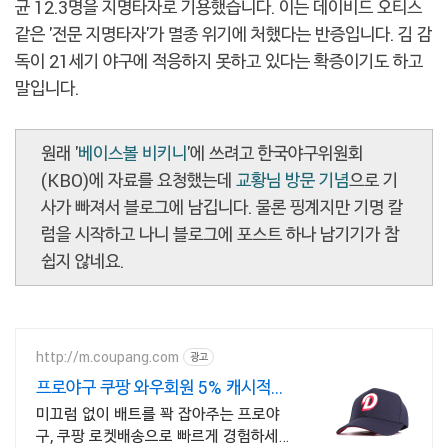
균 12.3명을 지명타자로 기용했습니다. 이는 데이비드 오티스
같은 '전문 지명타자'가 멸종 위기에 처했다는 반증입니다. 김 감
독이 21세기 야구에 적응하지 못하고 있다는 확증이기도 하고
말입니다.
원래 '
베이스볼 비키니
'에 쓰려고 한국야구위원회
(KBO)에 자료를 요청했는데
교황님 방문 기념
으로 기
사가 빠져서 블로그에 남깁니다. 물론 핑계지만 기명 칼
럼을 시작하고 나니 블로그에 포스트 하나 남기기가 참
쉽지 않네요.
http://m.coupang.com
광고
프로야구 쿠팡 와우회원 5% 캐시적립
혜택
미끄럼 없이 배트를 꽉 잡아주는 프로야
구, 쿠팡 로켓배송으로 빠르게 경험하세