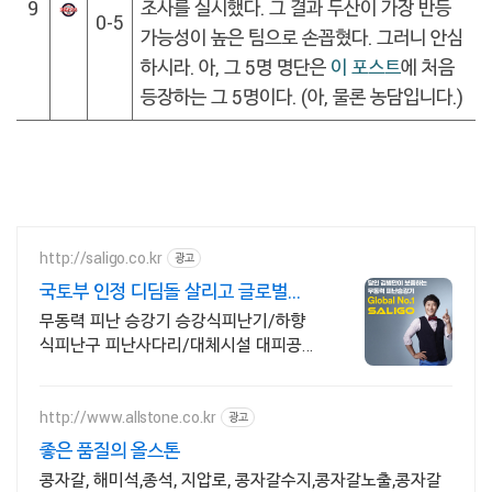
9
조사를 실시했다. 그 결과 두산이 가장 반등
0-5
가능성이 높은 팀으로 손꼽혔다. 그러니 안심
하시라. 아, 그 5명 명단은
이 포스트
에 처음
등장하는 그 5명이다. (아, 물론 농담입니다.)
http://saligo.co.kr
광고
국토부 인정 디딤돌 살리고 글로벌
No.1 대통령상 수상
무동력 피난 승강기 승강식피난기/하향
식피난구 피난사다리/대체시설 대피공간
피난시설 디디디 DDD/국내설치 No.1/
소방청 인증/국토부 인정/김병만 모델/
아파트 화재
http://www.allstone.co.kr
광고
좋은 품질의 올스톤
콩자갈, 해미석,종석, 지압로, 콩자갈수지,콩자갈노출,콩자갈