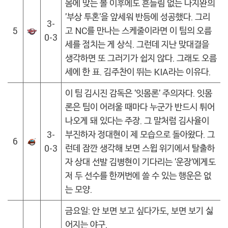
몸에 맞는 볼 이후에도 흔들림 없는 나지완의
'부상 투혼'을 앞세워 반등에 성공했다. 그리
3-
5
고 NC를 만나는 스케줄이라면 이 팀의 오름
0-3
세를 점치는 게 상식. 그런데 지난 맞대결을
생각하면 또 그러기가 쉽지 않다. 그래도 오름
세에 한 표. 김주찬이 뛰는 KIA라는 이유다.
이 팀 김시진 감독은 '잇몸론' 주의자다. 잇몸
론은 팀이 어려울 때마다 누군가 반드시 튀어
나오게 돼 있다는 주장. 그 말처럼 김사율이
3-
부진하자 정대현이 제 모습으로 돌아왔다. 그
6
0-3
런데 잠깐 생각해 보면 스윕 위기에서 탈출하
자 상대 선발 김병현이 기다리는 '운장'에게도
저 두 선수를 한꺼번에 쓸 수 있는 행운은 없
는 모양.
금요일: 안 보면 보고 싶다가도, 보면 보기 싫
어지는 야구.