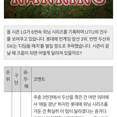
올 시즌 LG가 6연속 위닝 시리즈를 기록하며 UTU의 진수
를 보여주고 있습니다. 롯데에 반게임 앞선 3위. 반면 두산과
SK는 '디딤돌 매치'를 벌일 정도로 추락했습니다. 시즌이 끝
날 때 즈음이 되면 어떻게 달라져 있을까요?
순
승-
구
위
무-
코멘트
단
패
주중 3연전에서 두산을 꺾은 건 어떤 의미에
서 '애들 장난' 하지만 롯데에 위닝 시리즈를
거둔 건 확실히 이 팀이 달라졌다는 증거다.