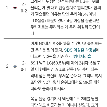
그래서 파워랭킹 선정위원회는 LG를 1위로
4-
1
올리는 게 맞다고 만장일치로 합의했다. 합의
0-2
가 필요했던 이유는 단연 주키치(6⅓이닝
· 10실점) 때문이었다. 4강 이상을 꿈꾼다면
주키치로는 무리라는 게 우리 위원회 판단이
다.
이제 NC에게 SK를 꺾을 수 있냐고 물어보는
건 우스운 일이 됐다.
SBS 이성훈 차장님
에
따르면 NC는 올 시즌 현재
범타처리율
2-
69.1%로 LG(69.5%)에 이어 2위다. 5월 7
2
0-1
일 이후에는 71.9%로 단독 1위. 수비 되는
막내 팀은 확실히 무서운 존재다. 그러니 혹시
조만간 NC가 혹시 순위표에서도 SK를 제치
더라도 놀라지 마시라.
목동 원정 경기에서 넥센에 1무 2패를 당할
때만 해도 삐끗하는 거 아니냐 싶었다. 그러