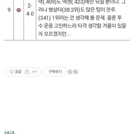
력(.409)도 넥센(.423)에만 뒤질 뿐이다. 그
2-
9
러나 병살타(38·2위)도 많은 팀이 잔루
4-0
(341) 1위라는 건 생각해 볼 문제. 물론 투
수 운용 고민하느라 타격 생각할 겨를이 있을
지 모르겠지만…
공감
구독하기
댓글,