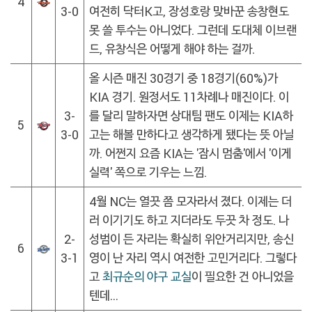
4
3-0
여전히 닥터K고, 장성호랑 맞바꾼 송창현도
못 쓸 투수는 아니었다. 그런데 도대체 이브랜
드, 유창식은 어떻게 해야 하는 걸까.
올 시즌 매진 30경기 중 18경기(60%)가
KIA 경기. 원정서도 11차례나 매진이다. 이
3-
를 달리 말하자면 상대팀 팬도 이제는 KIA하
5
3-0
고는 해볼 만하다고 생각하게 됐다는 뜻 아닐
까. 어쩐지 요즘 KIA는 '잠시 멈춤'에서 '이게
실력' 쪽으로 기우는 느낌.
4월 NC는 열끗 쯤 모자라서 졌다. 이제는 더
러 이기기도 하고 지더라도 두끗 차 정도. 나
2-
성범이 든 자리는 확실히 위안거리지만, 송신
6
3-1
영이 난 자리 역시 여전한 고민거리다. 그렇다
고
최규순의 야구 교실
이 필요한 건 아니었을
텐데…