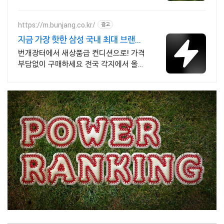
https://m.bunjang.co.kr/
광고
지금 가장 핫한 삼성 국내 최대 브랜드
중고거래
번개장터에서 새상품급 컨디션으로! 가격
부담없이 구매하세요 전국 각지에서 올라
오는 전국구 최다 상품 매일 10만 개 이상
의 신규 상품 업로드