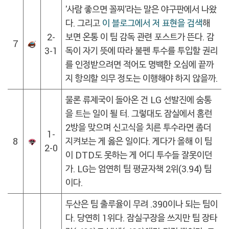
'사람 좋으면 꼴찌'라는 말은 야구판에서 나왔
다. 그리고
이 블로그에서 저 표현을 검색
해
2-
보면 온통 이 팀 감독 관련 포스트가 뜬다. 감
7
3-1
독이 자기 뜻에 따라 불펜 투수를 투입할 권리
를 인정받으려면 적어도 명백한 오심에 끝까
지 항의할 의무 정도는 이행해야 하지 않을까.
물론 류제국이 돌아온 건 LG 선발진에 숨통
을 트는 일이 될 터. 그렇대도 잠실에서 홈런
2방을 맞으며 신고식을 치른 투수라면 좀더
1-
8
지켜보는 게 옳은 일이다. 게다가 올해 이 팀
2-0
이 DTD도 못하는 게 어디 투수들 잘못이던
가. LG는 엄연히 팀 평균자책 2위(3.94) 팀
이다.
두산은 팀 출루율이 무려 .390이나 되는 팀이
다. 당연히 1위다. 잠실구장을 쓰지만 팀 장타