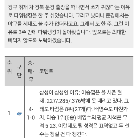
정구 취재 차 경북 문경 출장을 떠나면서 쓰기 귀찮다는 이유
로 파워랭킹을 한 주 쉬었습니다. 그러고 났더니 문경에서는
야구를 제대로 볼 수가 없더라고요. 그래서 또 한 주. 그런 이
유로 3주 만에 파워랭킹이 돌아왔습니다. 앞으로는 최대한
빼먹지 않도록 노력하겠습니다.
순
승-
구
위
패-
코멘트
단
무
삼성이 삼성인 이유: 이승엽은 올 시즌 현
재 .227/.285/.376밖에 못 때리고 있다. 그
4-
래도 타점은 8위(27개)다. 배영수도 마찬가
1
1-0
지. 다승 1위(6승) 배영수의 평균 자책은 무
려 5.23. 이런데도 팀 성적은 끄덕없고 두 선
수는 챙길 건 다 챙긴다.