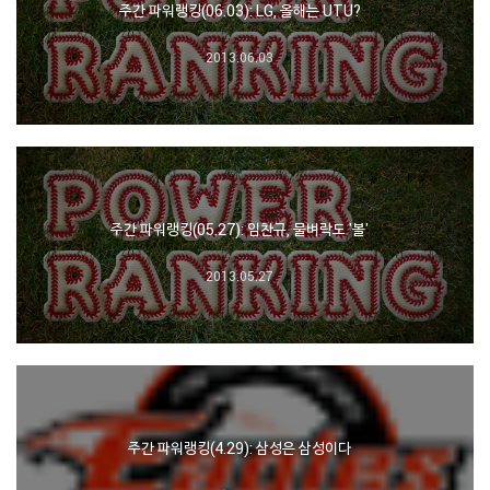
주간 파워랭킹(06.03): LG, 올해는 UTU?
2013.06.03
주간 파워랭킹(05.27): 임찬규, 물벼락도 '볼'
2013.05.27
주간 파워랭킹(4.29): 삼성은 삼성이다