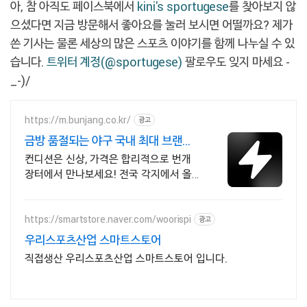
아, 참 아직도 페이스북에서
kini's sportugese
를 찾아보지 않
으셨다면 지금 방문해서 좋아요를 눌러 보시면 어떨까요? 제가
쓴 기사는 물론 세상의 많은 스포츠 이야기를 함께 나누실 수 있
습니다.
트위터 계정(@sportugese)
팔로우도 잊지 마세요 -
_-)/
https://m.bunjang.co.kr/
광고
금방 품절되는 야구 국내 최대 브랜드
중고거래
컨디션은 신상, 가격은 합리적으로 번개
장터에서 만나보세요! 전국 각지에서 올
라오는 전국구 최다 상품 매일 10만 개 이
상의 신규 상품 업로드
https://smartstore.naver.com/woorispi
광고
우리스포츠산업 스마트스토어
직접생산 우리스포츠산업 스마트스토어 입니다.