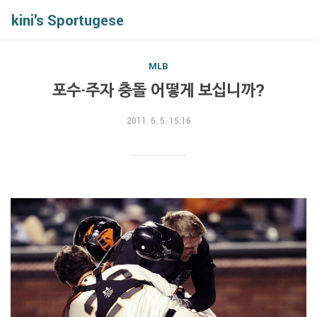
kini's Sportugese
MLB
포수·주자 충돌 어떻게 보십니까?
2011. 6. 5. 15:16