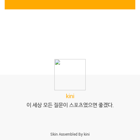
kini
이 세상 모든 질문이 스포츠였으면 좋겠다.
Skin Assembled By
kini