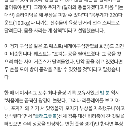
열어둬야 한다. 그래야 주자가 (달려와 충돌하겠다고 마음 먹는
대신) 슬라이딩을 해 부상을 피할 수 있다"며 "몸무게가 220파
운드(100kg)나 나가는 선수들이 육상 단거리 선수 스피드로
달려든다. 몸을 사리는 게 상책"이라고 설명했습니다.
이 경기 구심을 맡은 조 웨스트(세계야구심판협회 회장)도 의견
이 비슷합니다. 웨스트는 "포지는 공을 떨어뜨렸다. 그 공을 찾
으려 하는 사이 커즌스가 달려들었다. 만약 공을 쥐고 있었다면
두 손을 모아 방어 동작을 취할 수 있었을 것"이라고 말했습니
다.
한 때 메이저리그 포수 최다 출장 기록 보유자였던
밥 분
역시
"처음에는 끔찍한 광경에 놀랐다. 그러나 리플레이를 보고 '아
니, 포지가 왜 거기 서 있었을까. 포지가 부상을 자초했구나'하고
생각했다"면서 "
플래그풋볼
(신체 접촉 대신 허리춤에 찬 깃발을
빼앗으면 수비 성공을 인정하는 변형 풋볼 경기)만 한다면 부상