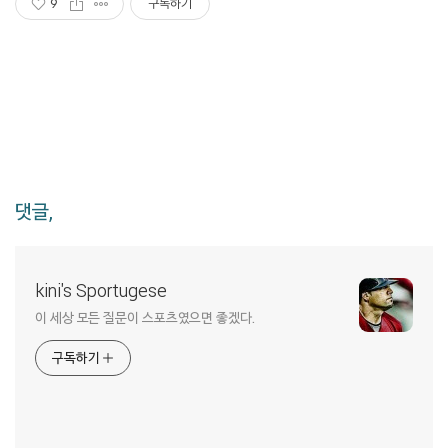
9
구독하기
댓글,
kini's Sportugese
이 세상 모든 질문이 스포츠였으면 좋겠다.
구독하기