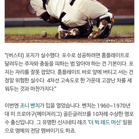
"(버스터) 포지가 실수했다. 포수로 성공하려면 홈플레이트로
달려두는 주자와 충돌을 피하는 법 알아야 하는 건 기본이다. 포
지는 자리를 잘못 잡았다. 홈플레이트 바로 앞에 버티고 서는 건
정말 위험한 실수다. 4차선 고속도로 한 가운데 고장난 차를 세
워두는 것과 마찬가지다."
이번엔
조니 벤치
가 입을 열었습니다. 벤치는 1960~1970년
대 미 프로야구(메이저리그) 골든글러브를 10차례 수상한 명포
수 출신입니다. 그 유명한 신시네티 레즈 '
더 빅 레드 머신
' 일원
으로 명예의 전당 멤버이기도 하죠.