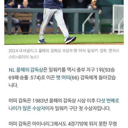
2024 내셔널리그 올해의 감독상 수상자 팻 머피 밀워키 감독. 캔자시
스티=로이터 뉴스1
NL 올해의 감독상
은 밀워키를 역시 중부 지구 1위(93승
69패·승률 .574)로 이끈
팻 머피
(66) 감독에게 돌아갔습
니다.
머피 감독은 1983년 올해의 감독상 시상 이후
다섯 번째로
나이가 많은 수상자
이자 밀워키 구단 첫 수상자입니다.
머피 감독은 마이너리그에서도 4경기밖에 뛰지 못한 무명