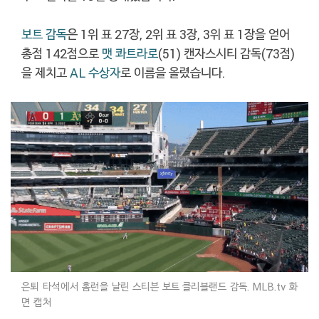
보트 감독
은 1위 표 27장, 2위 표 3장, 3위 표 1장을 얻어
총점 142점으로
맷 콰트라로
(51) 캔자스시티 감독(73점)
을 제치고
AL 수상자
로 이름을 올렸습니다.
은퇴 타석에서 홈런을 날린 스티븐 보트 클리블랜드 감독. MLB.tv 화
면 캡처