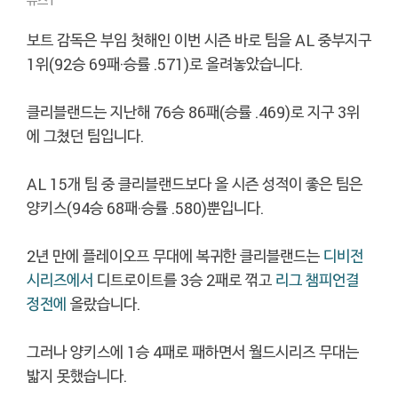
뉴스1
보트 감독은 부임 첫해인 이번 시즌 바로 팀을 AL 중부지구
1위(92승 69패·승률 .571)로 올려놓았습니다.
클리블랜드는 지난해 76승 86패(승률 .469)로 지구 3위
에 그쳤던 팀입니다.
AL 15개 팀 중 클리블랜드보다 올 시즌 성적이 좋은 팀은
양키스(94승 68패·승률 .580)뿐입니다.
2년 만에 플레이오프 무대에 복귀한 클리블랜드는
디비전
시리즈에서
디트로이트를 3승 2패로 꺾고
리그 챔피언결
정전에
올랐습니다.
그러나 양키스에 1승 4패로 패하면서 월드시리즈 무대는
밟지 못했습니다.