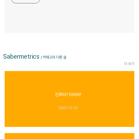
Sabermetrics
| 카테고리 다른 글
더 보기
진루타? 타타타!
2005.10.19