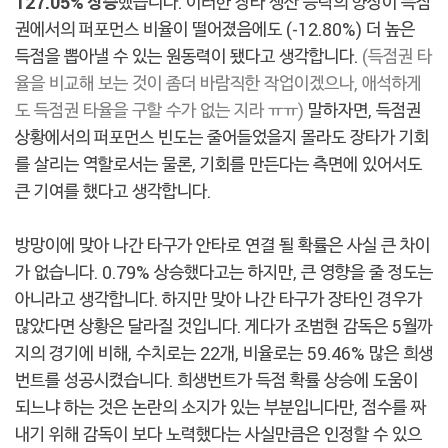
127.05% 상승
했습니다. 이러한 장타 생산 능력의 향상이 득점
권에서의 퍼포먼스 비율이 떨어졌음에도 (-12.80%) 더 높은
득점을 뽑아낼 수 있는 원동력이 됐다고 생각합니다.
(득점권 타
율을 비교해 보는 것이 좀더 바람직한 작업이겠으나, 애석하게
도 득점권 타율을 구할 수가 없는 지라 ㅠㅠ)
말하자면, 득점권
상황에서의 퍼포먼스 빈도는 줄어들었을지 몰라도 장타가 기회
를 살리는 역할로서는 물론, 기회를 만든다는 측면에 있어서도
큰 기여를 했다고 생각합니다.
방망이에 맞아 나간 타구가 안타로 연결 될 확률은 사실 큰 차이
가 없습니다. 0.79% 상승했다고는 하지만, 큰 영향을 줄 정도는
아니라고 생각합니다. 하지만 맞아 나간 타구가 장타인 경우가
많았다면 상황은 달라질 것입니다. 게다가 조범현 감독은 5월까
지의 경기에 비해, 수치로는 22개, 비율로는 59.46% 많은 희생
번트를 성공시켰습니다. 희생번트가 득점 확률 상승에 도움이
되느냐 하는 것은 논란의 소지가 있는 부분입니다만, 점수를 짜
내기 위해 감독이 보다 노력했다는 사실만큼은 인정할 수 있으