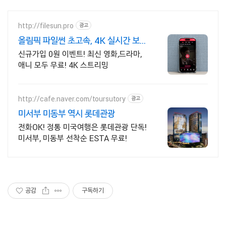
http://filesun.pro
광고
올림픽 파일썬 초고속, 4K 실시간 보
기!
신규가입 0원 이벤트! 최신 영화,드라마,
애니 모두 무료! 4K 스트리밍
http://cafe.naver.com/toursutory
광고
미서부 미동부 역시 롯데관광
전화OK! 정통 미국여행은 롯데관광 단독!
미서부, 미동부 선착순 ESTA 무료!
공감
구독하기