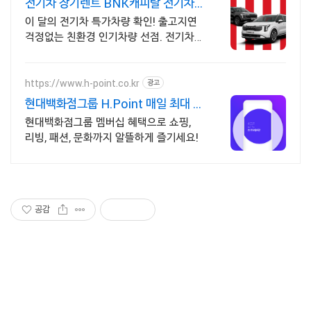
전기차 장기렌트 BNK캐피탈 전기차
인기모델 타임특가
이 달의 전기차 특가차량 확인! 출고지연
걱정없는 친환경 인기차량 선점. 전기차
전성시대! 두 마리 토끼 잡는 전기차 인기
차량 장기렌트로 선점하자!
https://www.h-point.co.kr
광고
현대백화점그룹 H.Point 매일 최대 5
천 포인트 적립
현대백화점그룹 멤버십 혜택으로 쇼핑,
리빙, 패션, 문화까지 알뜰하게 즐기세요!
공감