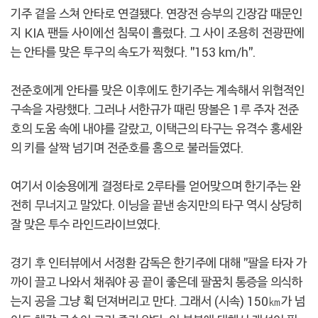
기주 곁을 스쳐 안타로 연결됐다. 연장전 승부의 긴장감 때문인
지 KIA 팬들 사이에선 침묵이 흘렀다. 그 사이 조용히 전광판에
는 안타를 맞은 투구의 속도가 찍혔다. "153 km/h".
전준호에게 안타를 맞은 이후에도 한기주는 계속해서 위협적인
구속을 자랑했다. 그러나 서한규가 때린 땅볼은 1루 주자 전준
호의 도움 속에 내야를 갈랐고, 이택근의 타구는 유격수 홍세완
의 키를 살짝 넘기며 전준호를 홈으로 불러들였다.
여기서 이숭용에게 결정타로 2루타를 얻어맞으며 한기주는 완
전히 무너지고 말았다. 이닝을 끝낸 송지만의 타구 역시 상당히
잘 맞은 투수 라인드라이브였다.
경기 후 인터뷰에서 서정환 감독은 한기주에 대해 "팔을 타자 가
까이 끌고 나와서 채줘야 공 끝이 좋은데 팔꿈치 통증을 의식하
는지 공을 그냥 획 던져버리고 만다. 그래서 (시속) 150㎞가 넘