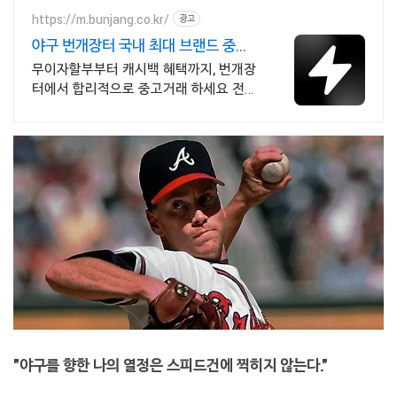
https://m.bunjang.co.kr/
광고
야구 번개장터 국내 최대 브랜드 중고
거래
무이자할부부터 캐시백 혜택까지, 번개장
터에서 합리적으로 중고거래 하세요 전국
각지에서 올라오는 전국구 최다 상품 매
일 10만 개 이상의 신규 상품 업로드
"야구를 향한 나의 열정은 스피드건에 찍히지 않는다."