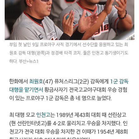
부임 첫 날인 9일 프로야구 사직 경기에서 선수단을 응원하고 있는 최
원호 감독 대행(왼쪽)과 정경배 타격 코치. 둘은 인천고 동기생이기도
하다. 부산=뉴스1
한화에서
최원호
(47) 퓨처스리그(2군) 감독에게
1군 감독
대행을 맡기면서
황금사자기 전국고교야구대회 우승 경험
이 있는 프로야구 1군 감독은 총 네 명으로 늘었다.
최 대행 모교
인천고
는 1989년 제43회 대회 때 선린상고
(현 선린인터넷고)를 4-2로 물리치고 우승을 차지했다. 인
천고가 전국 대회 우승을 차지한 건 이때가 1954년 제8회