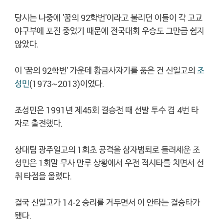
당시는 나중에 '꿈의 92학번'이라고 불리던 이들이 각 고교
야구부에 포진 중었기 때문에 전국대회 우승도 그만큼 쉽지
않았다.
이 '꿈의 92학번' 가운데 황금사자기를 품은 건 신일고의
조
성민
(1973~2013)이었다.
조성민은 1991년 제45회 결승전 때 선발 투수 겸 4번 타
자로 출전했다.
상대팀 광주일고의 1회초 공격을 삼자범퇴로 돌려세운 조
성민은 1회말 무사 만루 상황에서 우전 적시타를 치면서 선
취 타점을 올렸다.
결국 신일고가 14-2 승리를 거두면서 이 안타는 결승타가
됐다.