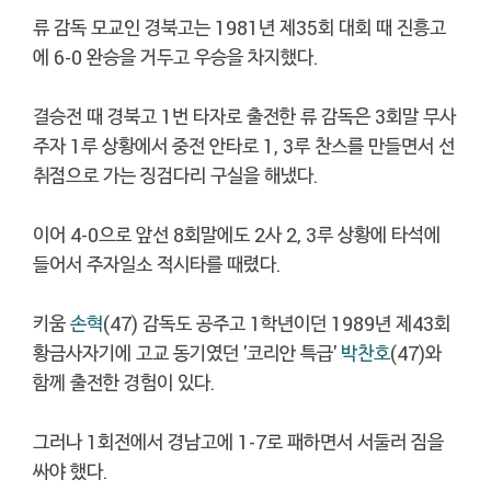
류 감독 모교인 경북고는 1981년 제35회 대회 때 진흥고
에 6-0 완승을 거두고 우승을 차지했다.
결승전 때 경북고 1번 타자로 출전한 류 감독은 3회말 무사
주자 1루 상황에서 중전 안타로 1, 3루 찬스를 만들면서 선
취점으로 가는 징검다리 구실을 해냈다.
이어 4-0으로 앞선 8회말에도 2사 2, 3루 상황에 타석에
들어서 주자일소 적시타를 때렸다.
키움
손혁
(47) 감독도 공주고 1학년이던 1989년 제43회
황금사자기에 고교 동기였던 '코리안 특급'
박찬호
(47)와
함께 출전한 경험이 있다.
그러나 1회전에서 경남고에 1-7로 패하면서 서둘러 짐을
싸야 했다.