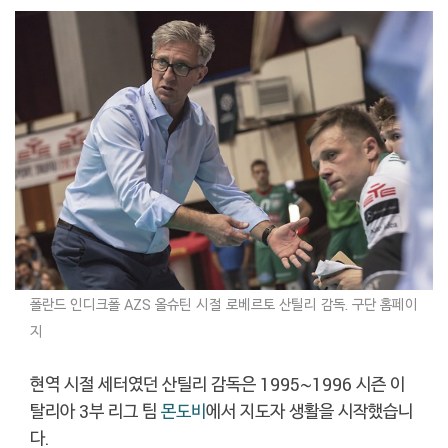
폴란드 인디크폴 AZS 올슈틴 시절 로베르토 산틸리 감독. 구단 홈페이
지
현역 시절 세터였던 산틸리 감독은 1995~1996 시즌 이
탈리아 3부 리그 팀
몬도비
에서 지도자 생활을 시작했습니
다.