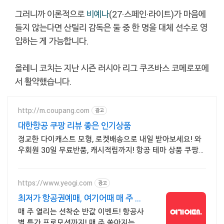
그러니까 이론적으로
비예나
(27·스페인·라이트)가 마음에
들지 않는다면 산틸리 감독은 둘 중 한 명을 대체 선수로 영
입하는 게 가능합니다.
올레니 코치는 지난 시즌 러시아 리그 쿠즈바스 코메로포에
서 활약했습니다.
http://m.coupang.com
광고
대한항공 쿠팡 리뷰 좋은 인기상품
정교한 다이캐스트 모형, 로켓배송으로 내일 받아보세요! 와
우회원 30일 무료반품, 캐시적립까지! 항공 테마 상품 쿠팡에
서!
https://www.yeogi.com
광고
최저가 항공권예매, 여기어때 매 주 선
착순 항공권 반값!
매 주 열리는 선착순 반값 이벤트! 항공사
별 특가 프로모션까지! 매 주 쏟아지는 다