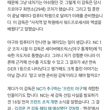
때문에 그냥 내치기는 아쉬웠던 것. 그렇게 이 감독은 당시
프로야구 최연소(29세) 코치가 됐습니다. 그리고 팀 훈련
이 끝날 때마다 컴퓨터 학원으로 달려가 미래를 준비했습니
다. 이 감독은 "사직역 앞 학원에서 워드프로세서와 엑셀을
배웠다"고 말했습니다.
야구와 컴퓨터가 만나면 늘 재미있는 일이 생깁니다. NC 1
군 코치 시절 이 감독은 세이버메트릭스(야구 통계학)에 익
숙한 지도자로 통했습니다. 그러니 자기 경험뿐 아니라 이
론에 근거해 선수를 지도할 수 있고 그 결과가 4년 연속
DER 1등으로 나타났다고 평가해도 크게 틀린 이야기는
아닐 겁니다. '알고 보면 준비된 감독'이라고 해야 할까요?
게다가 이 감독은
NC가 추구하는 '프런트 야구'
에 적합한
인물이기도 합니다. NC는 새 감독 선임 사실을 발표하기
전 16일 먼저
프런트 조직 개편
소식을 알렸습니다. 그 결
과 -
김경문 전 감독 해임 때 예상했던 것처럼
- '현장'에서