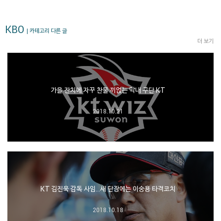
KBO
| 카테고리 다른 글
더 보기
가을 잔치에 자꾸 찬물 끼얹는 막내 구단 KT
2018.10.21
KT 김진욱 감독 사임…새 단장에는 이숭용 타격코치
2018.10.18