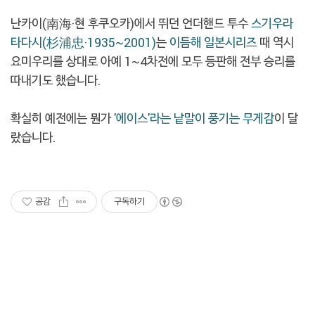
난카이(南海·현 후쿠오카)에서 뛰던 언더핸드 투수
스기우라
타다시(杉浦忠·1935~2001)
는
이듬해 일본시리즈
때 역시
요미우리를 상대로 아예 1~4차전에 모두 등판해 전부 승리를
따내기도 했습니다.
확실히 예전에는 뭔가
'에이스'라는 낱말이 풍기는 무게감
이 달
랐습니다.
공감
구독하기