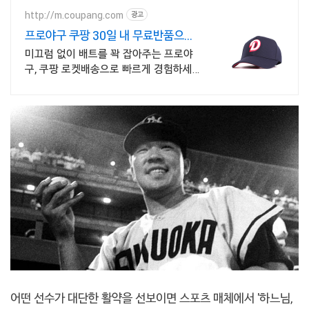
http://m.coupang.com
광고
프로야구 쿠팡 30일 내 무료반품으로
안심
미끄럼 없이 배트를 꽉 잡아주는 프로야
구, 쿠팡 로켓배송으로 빠르게 경험하세
요! 정확한 타격을 원한다면? 안정적인 그
립감의 장갑으로 실력 향상을 도와줘요.
어떤 선수가 대단한 활약을 선보이면 스포츠 매체에서 '하느님,