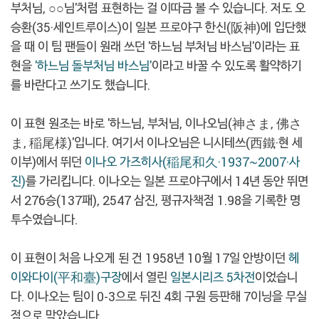
부처님, ○○님'처럼 표현하는 걸 이따금 볼 수 있습니다. 저도 오
승환(35·세인트루이스)이 일본 프로야구 한신(阪神)에 입단했
을 때 이 팀 팬들이 원래 쓰던 '하느님 부처님 바스님'이라는 표
현을
'하느님 돌부처님 바스님'
이라고 바꿀 수 있도록 활약하기
를 바란다고 쓰기도 했습니다.
이 표현 원조는 바로 '하느님, 부처님, 이나오님(神さま, 佛さ
ま, 稲尾様)'입니다. 여기서 이나오님은 니시테쓰(西鐵·현 세
이부)에서 뛰던
이나오 가즈히사(稲尾和久·1937~2007·사
진)
를 가리킵니다. 이나오는 일본 프로야구에서 14년 동안 뛰면
서 276승(137패), 2547 삼진, 평규자책점 1.98을 기록한 명
투수였습니다.
이 표현이 처음 나오게 된 건 1958년 10월 17일 안방이던
헤
이와다이(平和臺)구장
에서 열린
일본시리즈 5차전
이었습니
다. 이나오는 팀이 0-3으로 뒤진 4회 구원 등판해 7이닝을 무실
점으로 막았습니다.