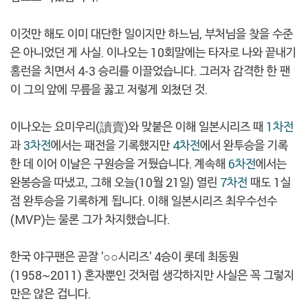
이것만 해도 이미 대단한 일이지만 하느님, 부처님을 찾을 수준
은 아니었던 게 사실. 이나오는 10회말에는 타자로 나와 끝내기
홈런을 치면서 4-3 승리를 이끌었습니다. 그러자 감격한 한 팬
이 그의 앞에 무릎을 꿇고 저렇게 외쳤던 것.
이나오는 요미우리(讀賣)와 맞붙은 이해 일본시리즈 때
1차전
과
3차전
에서는 패전을 기록했지만
4차전
에서 완투승을 기록
한 데 이어 이날은 구원승을 거뒀습니다. 계속해
6차전
에서는
완봉승을 따냈고, 그해 오늘(10월 21일) 열린
7차전
때도 1실
점 완투승을 기록하게 됩니다. 이해 일본시리즈 최우수선수
(MVP)는 물론 그가 차지했습니다.
한국 야구팬은 곧잘 '○○시리즈' 4승이 롯데 최동원
(1958~2011) 혼자뿐인 것처럼 생각하지만 사실은 꼭 그렇지
만은 않은 겁니다.