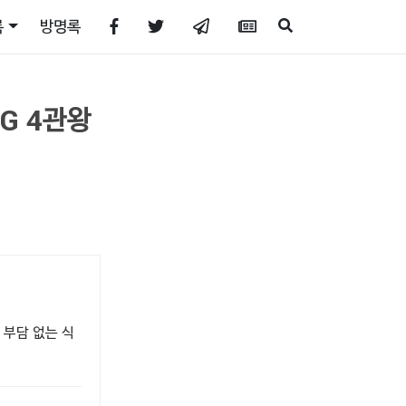
록
방명록
G 4관왕
 부담 없는 식