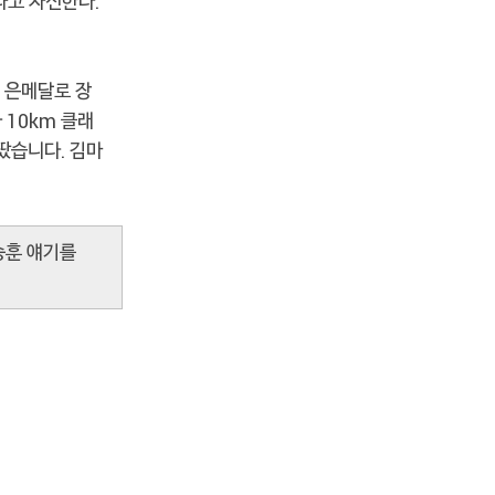
라고 자신한다.
 은메달로 장
10km 클래
땄습니다. 김마
승훈 얘기를