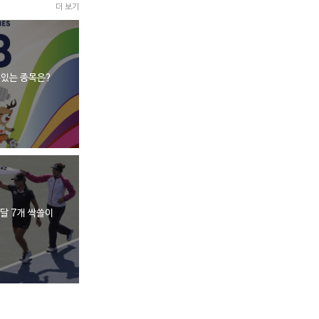
더 보기
있는 종목은?
달 7개 싹쓸이