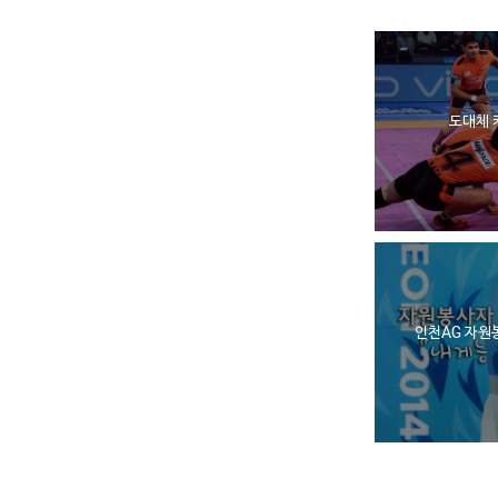
도대체 
인천AG 자원