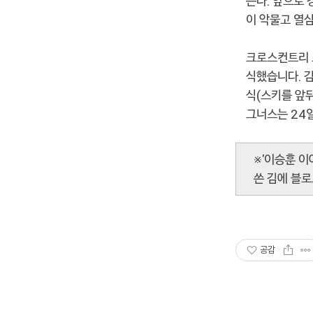
는다. 앞으로 
이 악물고 열
크로스컨트리 
식했습니다. 
식(스키를 앞뒤
그너스는 24
※'이승훈 이
쓴 김에 블로
공감