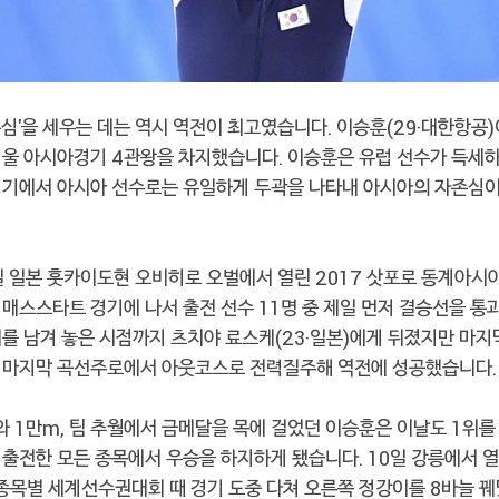
심'을 세우는 데는 역시 역전이 최고였습니다. 이승훈(29·대한항공)
겨울 아시아경기 4관왕을 차지했습니다. 이승훈은 유럽 선수가 득세
경기에서 아시아 선수로는 유일하게 두곽을 나타내 아시아의 자존심
일 일본 훗카이도현 오비히로 오벌에서 열린 2017 삿포로 동계아시
매스스타트 경기에 나서 출전 선수 11명 중 제일 먼저 결승선을 통
를 남겨 놓은 시점까지 츠치야 료스케(23·일본)에게 뒤졌지만 마지
 마지막 곡선주로에서 아웃코스로 전력질주해 역전에 성공했습니다.
와 1만m, 팀 추월에서 금메달을 목에 걸었던 이승훈은 이날도 1위
 출전한 모든 종목에서 우승을 하지하게 됐습니다. 10일 강릉에서 
 종목별 세계선수권대회 때 경기 도중 다쳐 오른쪽 정강이를 8바늘 