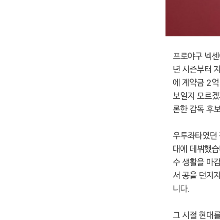
프로야구 넥센이
년 시즌부터 
에 계약금 2억
보일지 모르겠
론한 감독 후
우투좌타였던 장
대에 데뷔했습니
수 생활을 마
서 공을 던지
니다.
그 시절 현대를