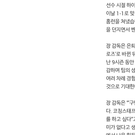
선수 시절 하
이날 1-1로 
홈런을 쳐냈습니
을 던지면서 
장 감독은 은퇴
로즈'로 바뀐 
난 9시즌 동안
감하며 팀의 
여러 차례 경
것으로 기대한
장 감독은 "'
다. 코칭스태프
를 하고 싶다"
미가 없다고 생