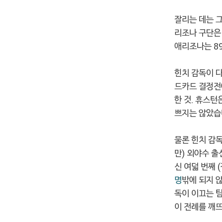
잘리는 데는 그
리조나 구단은 
애리조나는 89
힌치 감독이 다
드카드 결정전
한 것. 휴스턴
쁘지는 않았습니
물론 힌치 감
만) 외야수 출
신 여덟 번째 
명
밖에 되지 
독이 이끄는 
이 전례를 깨