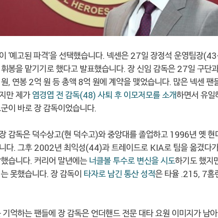
 '예고된 파격'을 선택했습니다. 넥센은 27일 장정석 운영팀장(43
지휘봉을 맡기기로 했다고 발표했습니다. 장 신임 감독은 27일 구단과
 원, 연봉 2억 원 등 총액 8억 원에 계약을 맺었습니다. 많은 넥센 
지만 제가
염경엽 전 감독(48) 사퇴 후 이모저모를 소개
하면서 유일
보군이 바로 장 감독이었습니다.
 감독은 덕수상고(현 덕수고)와 중앙대를 졸업하고 1996년 옛 현
다. 그후 2002년 최익성(44)과 트레이드로 KIA로 팀을 옮겼다가
감했습니다. 커리어 말년에는
너클볼 투수로 변신을 시도
하기도 했지만
지는 못했습니다. 장 감독이
타자로 남긴 통산 성적
은 타율 .215, 7
 기억하는 팬들에 장 감독은 언더핸드 전문 대타 요원 이미지가 남아