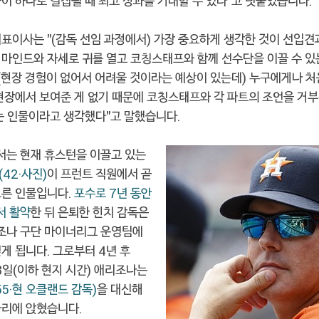
이 하나로 결집될 때 최고 성과를 기대할 수 있다"고 덧붙였습니다.
표이사는 "(감독 선임 과정에서) 가장 중요하게 생각한 것이 선입견
 마인드와 자세로 귀를 열고 코칭스태프와 함께 선수단을 이끌 수 있
"(현장 경험이 없어서 어려울 것이라는 예상이 있는데) 누구에게나 처
 현장에서 보여준 게 없기 때문에 코칭스태프와 각 파트의 조언을 거부
있는 인물이라고 생각했다"고 말했습니다.
는 현재 휴스턴을 이끌고 있는
(42·사진)
이 프런트 직원에서 곧
오른 인물입니다.
포수로 7년 동안
서 활약
한 뒤 은퇴한 힌치 감독은
리조나 구단 마이너리그 운영팀에
게 됩니다. 그로부터 4년 후
 8일(이하 현지 시간) 애리조나는
55·현 오클랜드 감독)
을 대신해
자리에 앉혔습니다.