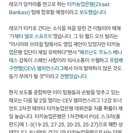
레오가 앙카라를 연고로 하는
터키농업은행(Ziraat
Bankası)
팀에 합류할 예정이라고
보도했습니다
.
레오가 터키로 간다는 소식을 처음 알린 건 이탈리아 매체
'
가체타 델로 스포르트
'였습니다. 그 뒤 월드 오브 발리는
"러시아와 브라질 팀에서도 영입 제안이 있었지만 터키농
업은행 입단이 제일 유력하다"면서 "
페르난도 무뇨스 베니
테스
감독이 스페인 사람이라 의사소통이 수월하고
유럽배
구연맹(CEV) 챔피언스리그
에서 아직 탈락하지 않은 것도
동기 부여가 될 것"이라고
전했었습니다
.
현지 보도를 종합하면 이미 팀원들과 손발을 맞추고 있는
레오는 다음 달 2일 열리는 CEV 챔피언스리그 12강 토너
먼트 2차전 때부터 터키농업은행 데뷔전을 치를 확률이 제
일 높습니다. 터키농업은행은 1차전에서 PGE 스크라(폴
란드)에 1-3(19-25, 27-25, 20-25, 25-27)으로 패한 상
태입니다. 토너먼트 경기니까 터키농업은행으로서는 당연