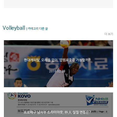
Volleyball
| 카테고리 다른 글
더 보기
현대캐피탈, 오레올 없이 '업템포 2.0' 가능할까?
2016.02.28
프로배구 남자부 트라이아웃, 外人 실질 연봉은?