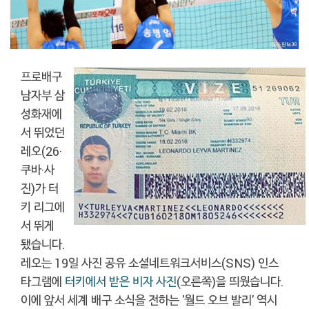
프로배구
남자부 삼
성화재에
서 뛰었던
레오(26·
쿠바·사
진)가 터
키 리그에
서 뛰게
됐습니다.
레오는 19일 사진 공유 소셜네트워크서비스(SNS) 인스
타그램에
터키에서 받은 비자 사진
(오른쪽)을 띄웠습니다.
이에 앞서 세계 배구 소식을 전하는 '월드 오브 발리' 역시